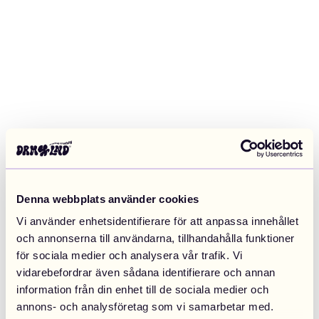
Denna webbplats använder cookies
Vi använder enhetsidentifierare för att anpassa innehållet
och annonserna till användarna, tillhandahålla funktioner
för sociala medier och analysera vår trafik. Vi
vidarebefordrar även sådana identifierare och annan
information från din enhet till de sociala medier och
Application error: a client-side exception has occurred (see the
annons- och analysföretag som vi samarbetar med.