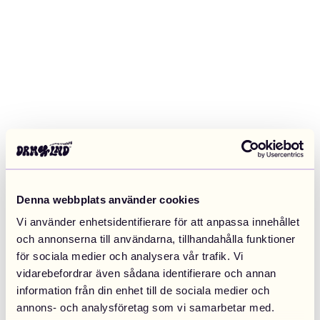
Denna webbplats använder cookies
Vi använder enhetsidentifierare för att anpassa innehållet
och annonserna till användarna, tillhandahålla funktioner
för sociala medier och analysera vår trafik. Vi
vidarebefordrar även sådana identifierare och annan
information från din enhet till de sociala medier och
Application error: a client-side exception has occurred (see the
annons- och analysföretag som vi samarbetar med.