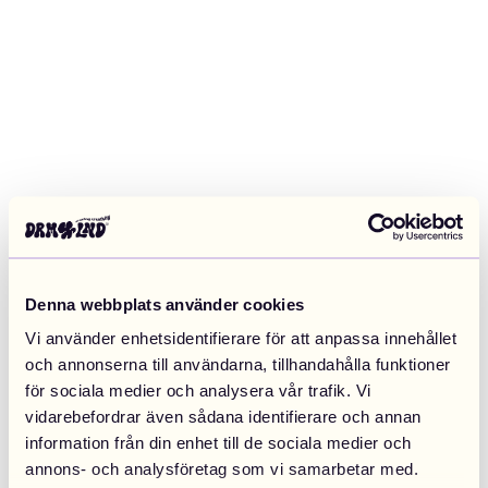
Denna webbplats använder cookies
Vi använder enhetsidentifierare för att anpassa innehållet
och annonserna till användarna, tillhandahålla funktioner
för sociala medier och analysera vår trafik. Vi
vidarebefordrar även sådana identifierare och annan
information från din enhet till de sociala medier och
Application error: a client-side exception has occurred (see the
annons- och analysföretag som vi samarbetar med.