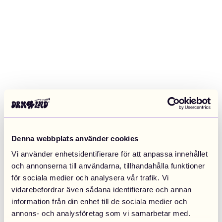
Denna webbplats använder cookies
Vi använder enhetsidentifierare för att anpassa innehållet
och annonserna till användarna, tillhandahålla funktioner
för sociala medier och analysera vår trafik. Vi
vidarebefordrar även sådana identifierare och annan
information från din enhet till de sociala medier och
Application error: a client-side exception has occurred (see the
annons- och analysföretag som vi samarbetar med.