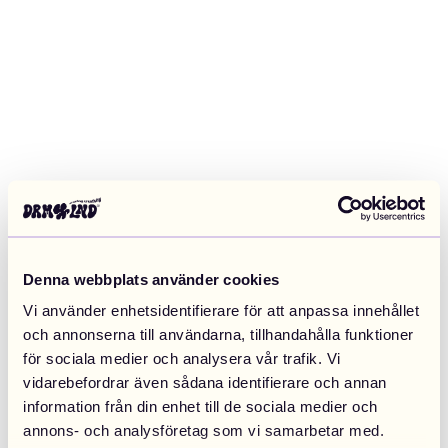
Denna webbplats använder cookies
Vi använder enhetsidentifierare för att anpassa innehållet
och annonserna till användarna, tillhandahålla funktioner
för sociala medier och analysera vår trafik. Vi
vidarebefordrar även sådana identifierare och annan
information från din enhet till de sociala medier och
Application error: a client-side exception has occurred (see the
annons- och analysföretag som vi samarbetar med.