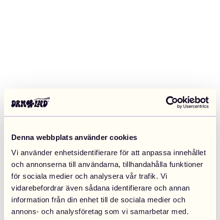
Denna webbplats använder cookies
Vi använder enhetsidentifierare för att anpassa innehållet
och annonserna till användarna, tillhandahålla funktioner
för sociala medier och analysera vår trafik. Vi
vidarebefordrar även sådana identifierare och annan
information från din enhet till de sociala medier och
Application error: a client-side exception has occurred (see the
annons- och analysföretag som vi samarbetar med.