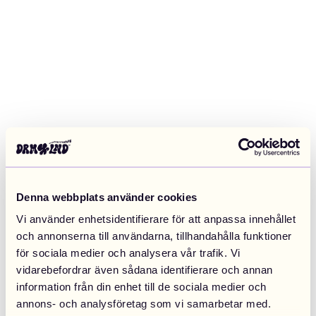
Denna webbplats använder cookies
Vi använder enhetsidentifierare för att anpassa innehållet
och annonserna till användarna, tillhandahålla funktioner
för sociala medier och analysera vår trafik. Vi
vidarebefordrar även sådana identifierare och annan
information från din enhet till de sociala medier och
Application error: a client-side exception has occurred (see the
annons- och analysföretag som vi samarbetar med.