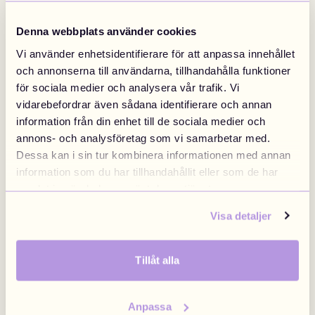
Designa Ryggsäck
Designa Halsband
Denna webbplats använder cookies
5 DRMZ® + Väska
499 kr
Halsband från
249 kr
Designa nu
Designa nu
Vi använder enhetsidentifierare för att anpassa innehållet
Sweden
Finland
Swedish
/
SEK
Finnish
/
EUR
och annonserna till användarna, tillhandahålla funktioner
för sociala medier och analysera vår trafik. Vi
vidarebefordrar även sådana identifierare och annan
information från din enhet till de sociala medier och
Denmark
Norway
annons- och analysföretag som vi samarbetar med.
Danish
/
DKK
Swedish
/
NOK
Dessa kan i sin tur kombinera informationen med annan
information som du har tillhandahållit eller som de har
samlat in när du har använt deras tjänster.
EU
United Kingdom
Visa detaljer
English
/
EUR
Brittish
/
GBP
Designa Armband
Designa Bag Chain
Tillåt alla
Armband från
199 kr
Bag chain från
199 kr
Designa nu
Designa nu
Poland
Anpassa
Polish
/
PLN