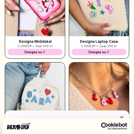
Shoppa Charms
Massor av berlocker. Hitta dina favoriter.
Designa Mobilskal
Designa Laptop Case
5 DRMZ® + Skal
349 kr
5 DRMZ® + Case
399 kr
Alla produkter
Designa nu
Designa nu
Presenter
Limited Editions
Kundtjänst
Mer
Close
Byt marknad
Mina designs
Wishlist
Mina ordrar
EUROPA