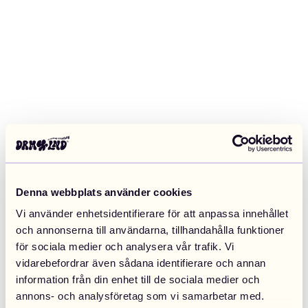
Denna webbplats använder cookies
Vi använder enhetsidentifierare för att anpassa innehållet
och annonserna till användarna, tillhandahålla funktioner
för sociala medier och analysera vår trafik. Vi
vidarebefordrar även sådana identifierare och annan
information från din enhet till de sociala medier och
Application error: a client-side exception has occurred (see the
annons- och analysföretag som vi samarbetar med.