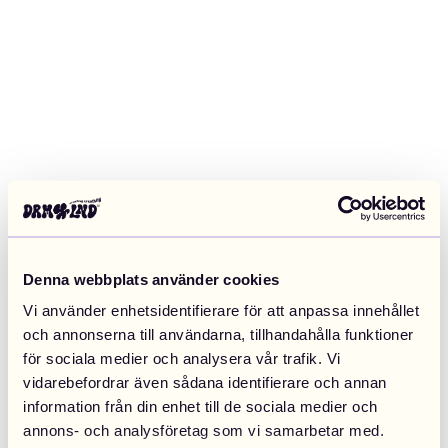
Denna webbplats använder cookies
Vi använder enhetsidentifierare för att anpassa innehållet
och annonserna till användarna, tillhandahålla funktioner
för sociala medier och analysera vår trafik. Vi
vidarebefordrar även sådana identifierare och annan
information från din enhet till de sociala medier och
Application error: a client-side exception has occurred (see the
annons- och analysföretag som vi samarbetar med.