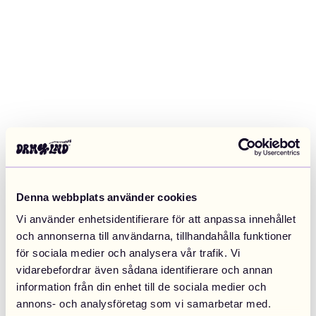
Denna webbplats använder cookies
Vi använder enhetsidentifierare för att anpassa innehållet
och annonserna till användarna, tillhandahålla funktioner
för sociala medier och analysera vår trafik. Vi
vidarebefordrar även sådana identifierare och annan
information från din enhet till de sociala medier och
Application error: a client-side exception has occurred (see the
annons- och analysföretag som vi samarbetar med.