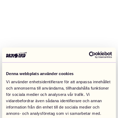
Denna webbplats använder cookies
Vi använder enhetsidentifierare för att anpassa innehållet
och annonserna till användarna, tillhandahålla funktioner
för sociala medier och analysera vår trafik. Vi
vidarebefordrar även sådana identifierare och annan
information från din enhet till de sociala medier och
Application error: a client-side exception has occurred (see the
annons- och analysföretag som vi samarbetar med.