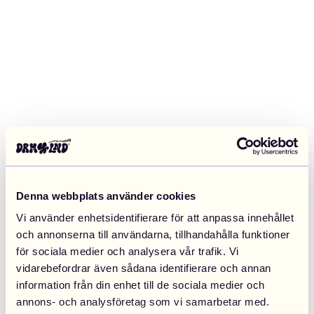
Denna webbplats använder cookies
Vi använder enhetsidentifierare för att anpassa innehållet
och annonserna till användarna, tillhandahålla funktioner
för sociala medier och analysera vår trafik. Vi
vidarebefordrar även sådana identifierare och annan
information från din enhet till de sociala medier och
Application error: a client-side exception has occurred (see the
annons- och analysföretag som vi samarbetar med.