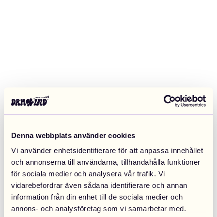
Denna webbplats använder cookies
Vi använder enhetsidentifierare för att anpassa innehållet
och annonserna till användarna, tillhandahålla funktioner
för sociala medier och analysera vår trafik. Vi
vidarebefordrar även sådana identifierare och annan
information från din enhet till de sociala medier och
Application error: a client-side exception has occurred (see the
annons- och analysföretag som vi samarbetar med.