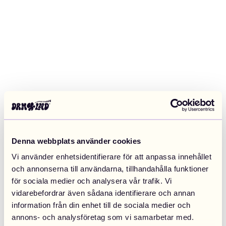
Denna webbplats använder cookies
Vi använder enhetsidentifierare för att anpassa innehållet
och annonserna till användarna, tillhandahålla funktioner
för sociala medier och analysera vår trafik. Vi
vidarebefordrar även sådana identifierare och annan
information från din enhet till de sociala medier och
Application error: a client-side exception has occurred (see the
annons- och analysföretag som vi samarbetar med.