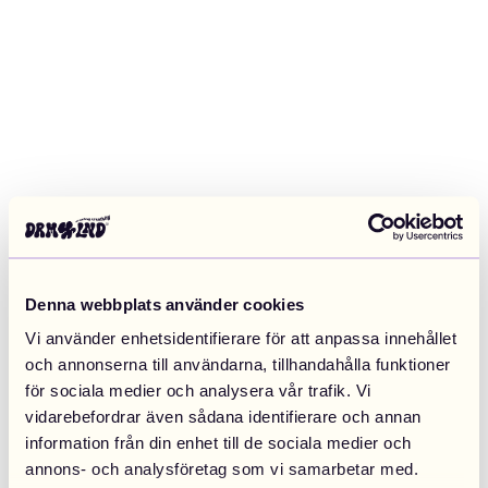
Denna webbplats använder cookies
Vi använder enhetsidentifierare för att anpassa innehållet
och annonserna till användarna, tillhandahålla funktioner
för sociala medier och analysera vår trafik. Vi
vidarebefordrar även sådana identifierare och annan
information från din enhet till de sociala medier och
Application error: a client-side exception has occurred (see the
annons- och analysföretag som vi samarbetar med.