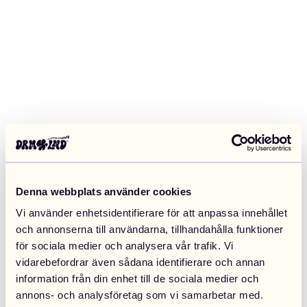
Denna webbplats använder cookies
Vi använder enhetsidentifierare för att anpassa innehållet
och annonserna till användarna, tillhandahålla funktioner
för sociala medier och analysera vår trafik. Vi
vidarebefordrar även sådana identifierare och annan
information från din enhet till de sociala medier och
Application error: a client-side exception has occurred (see the
annons- och analysföretag som vi samarbetar med.