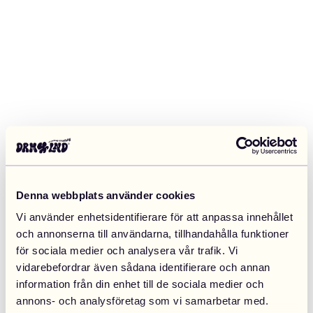
Denna webbplats använder cookies
Vi använder enhetsidentifierare för att anpassa innehållet
och annonserna till användarna, tillhandahålla funktioner
för sociala medier och analysera vår trafik. Vi
vidarebefordrar även sådana identifierare och annan
information från din enhet till de sociala medier och
Application error: a client-side exception has occurred (see the
annons- och analysföretag som vi samarbetar med.