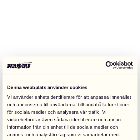
Denna webbplats använder cookies
Vi använder enhetsidentifierare för att anpassa innehållet
och annonserna till användarna, tillhandahålla funktioner
för sociala medier och analysera vår trafik. Vi
vidarebefordrar även sådana identifierare och annan
information från din enhet till de sociala medier och
Application error: a client-side exception has occurred (see the
annons- och analysföretag som vi samarbetar med.