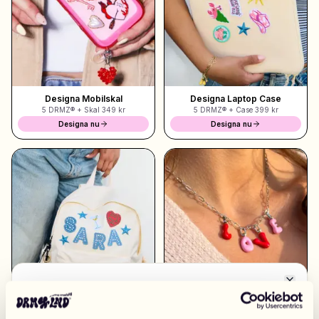
Shoppa Charms
Massor av berlocker. Hitta dina favoriter.
Designa Mobilskal
Designa Laptop Case
5 DRMZ® + Skal
349 kr
5 DRMZ® + Case
399 kr
Alla produkter
Designa nu
Designa nu
Presenter
Limited Editions
Kundtjänst
Mer
Close
Byt marknad
Mina designs
Wishlist
Mina ordrar
EUROPA