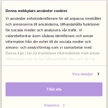
Designa Ryggsäck
Designa Halsband
Denna webbplats använder cookies
5 DRMZ® + Väska
499 kr
Halsband från
249 kr
Designa nu
Designa nu
Vi använder enhetsidentifierare för att anpassa innehållet
Sweden
Finland
Swedish
/
SEK
Finnish
/
EUR
och annonserna till användarna, tillhandahålla funktioner
för sociala medier och analysera vår trafik. Vi
vidarebefordrar även sådana identifierare och annan
information från din enhet till de sociala medier och
Denmark
Norway
annons- och analysföretag som vi samarbetar med.
Danish
/
DKK
Swedish
/
NOK
Dessa kan i sin tur kombinera informationen med annan
information som du har tillhandahållit eller som de har
samlat in när du har använt deras tjänster.
EU
United Kingdom
Visa detaljer
English
/
EUR
Brittish
/
GBP
Designa Armband
Designa Bag Chain
Tillåt alla
Armband från
199 kr
Bag chain från
199 kr
Designa nu
Designa nu
Poland
Anpassa
Polish
/
PLN