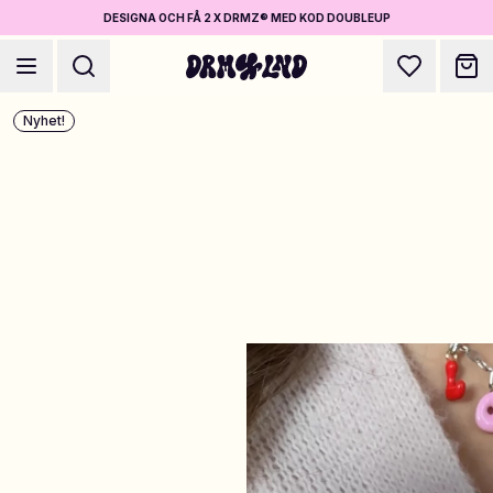
DESIGNA OCH FÅ 2 X DRMZ® MED KOD DOUBLEUP
Nyhet!
Designa Accessoarer
Mobilskal, väskor, laptops & mer
Shoppa DRMZ®
Välj och blanda – hundratals unika stick-ons
Designa Smycken
Halsband, armband, bag chains & mer