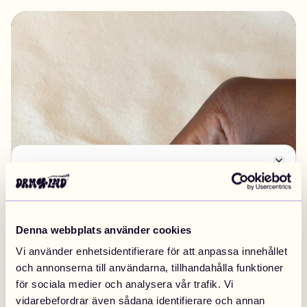
Close
Byt marknad
EUROPA
Denna webbplats använder cookies
Vi använder enhetsidentifierare för att anpassa innehållet
Sweden
Finland
Swedish
/
SEK
Finnish
/
EUR
och annonserna till användarna, tillhandahålla funktioner
för sociala medier och analysera vår trafik. Vi
vidarebefordrar även sådana identifierare och annan