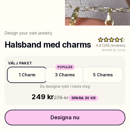
Shoppa Charms
Massor av berlocker. Hitta dina favoriter.
Design your own jewelry
Halsband med charms
4.6
(
295
reviews)
Alla produkter
Verified by Junip
Presenter
VÄLJ PAKET
POPULÄR
Limited Editions
1 Charm
3 Charms
5 Charms
Du designar själv i nästa steg
Kundtjänst
249 kr
279 kr
SPARA 30 KR
Mer
Designa nu
Mina designs
Wishlist
Mina ordrar