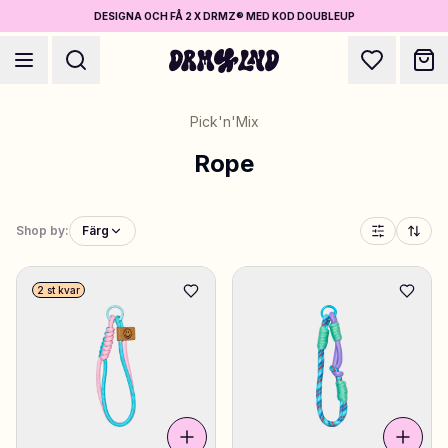
DESIGNA OCH FÅ 2 X DRMZ® MED KOD DOUBLEUP
Pick'n'Mix
Rope
Designa Accessoarer
Shop by:
Färg
Mobilskal, väskor, laptops & mer
2 st kvar
Shoppa DRMZ®
Välj och blanda – hundratals unika stick-ons
Designa Smycken
Halsband, armband, bag chains & mer