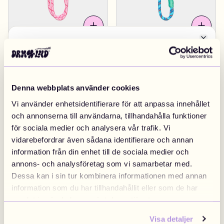
Close
Byt marknad
Rope Pink
149 kr
Rope Blue, Green &
149 kr
Purple
EUROPA
Denna webbplats använder cookies
Vi använder enhetsidentifierare för att anpassa innehållet
Sweden
Finland
Swedish
/
SEK
Finnish
/
EUR
och annonserna till användarna, tillhandahålla funktioner
för sociala medier och analysera vår trafik. Vi
vidarebefordrar även sådana identifierare och annan
information från din enhet till de sociala medier och
Denmark
Norway
annons- och analysföretag som vi samarbetar med.
Danish
/
DKK
Swedish
/
NOK
Dessa kan i sin tur kombinera informationen med annan
Rope Fussy Green
149 kr
Rope Blue & Red
149 kr
information som du har tillhandahållit eller som de har
samlat in när du har använt deras tjänster.
EU
United Kingdom
Visa detaljer