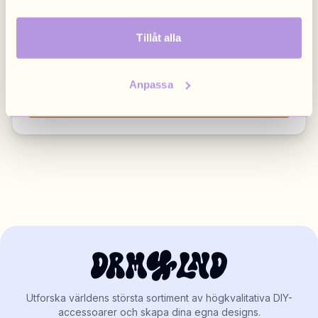
English
/
EUR
Brittish
/
GBP
Tillåt alla
Poland
Anpassa
Polish
/
PLN
Visa alla marknader
Rope Blue & Brown
149 kr
Rope Fussy Orange
149 kr
Utforska världens största sortiment av högkvalitativa DIY-
accessoarer och skapa dina egna designs.