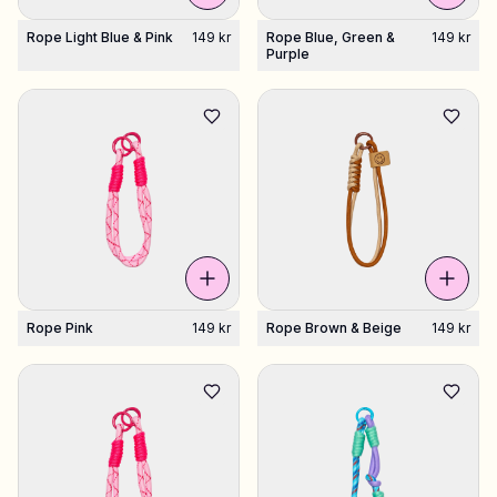
Rope Light Blue & Pink
149 kr
Rope Blue, Green &
149 kr
Shoppa Charms
Purple
Massor av berlocker. Hitta dina favoriter.
Alla produkter
Presenter
Limited Editions
Rope Pink
149 kr
Rope Brown & Beige
149 kr
Kundtjänst
Mer
Mina designs
Wishlist
Mina ordrar