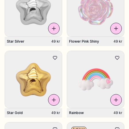
Shoppa Charms
Massor av berlocker. Hitta dina favoriter.
Star Silver
49 kr
Flower Pink Shiny
49 kr
Alla produkter
Presenter
Limited Editions
Kundtjänst
Mer
Star Gold
49 kr
Rainbow
49 kr
Mina designs
Wishlist
Mina ordrar