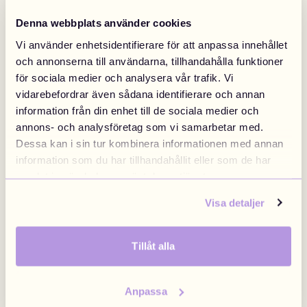
Denna webbplats använder cookies
Vi använder enhetsidentifierare för att anpassa innehållet
Sweden
Finland
Swedish
/
SEK
Finnish
/
EUR
och annonserna till användarna, tillhandahålla funktioner
för sociala medier och analysera vår trafik. Vi
vidarebefordrar även sådana identifierare och annan
Yellow Star
49 kr
Pink Rose
49 kr
information från din enhet till de sociala medier och
Denmark
Norway
annons- och analysföretag som vi samarbetar med.
Los Angeles
Danish
/
DKK
Swedish
/
NOK
Dessa kan i sin tur kombinera informationen med annan
information som du har tillhandahållit eller som de har
samlat in när du har använt deras tjänster.
EU
United Kingdom
Visa detaljer
English
/
EUR
Brittish
/
GBP
Tillåt alla
Leaf
49 kr
Pink Palm Tree
49 kr
Poland
Anpassa
Polish
/
PLN