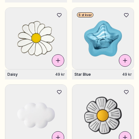
6 st kvar
Daisy
49 kr
Star Blue
49 kr