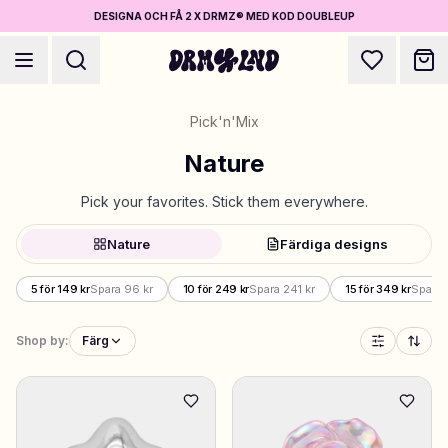
DESIGNA OCH FÅ 2 X DRMZ® MED KOD DOUBLEUP
Pick'n'Mix
Nature
Pick your favorites. Stick them everywhere.
Designa Accessoarer
Nature
Färdiga designs
Mobilskal, väskor, laptops & mer
5 för 149 kr
Spara 96 kr
10 för 249 kr
Spara 241 kr
15 för 349 kr
Spara 
Shoppa DRMZ®
Välj och blanda – hundratals unika stick-ons
Shop by:
Färg
5 för 149 kr
Designa Smycken
Halsband, armband, bag chains & mer