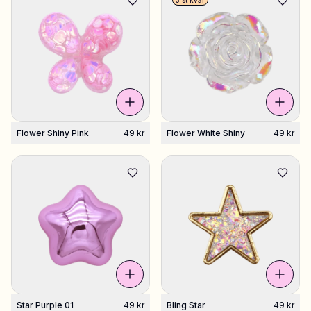
3 st kvar
Flower Shiny Pink
49 kr
Flower White Shiny
49 kr
Star Purple 01
49 kr
Bling Star
49 kr