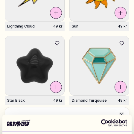
Lightning Cloud
49 kr
Sun
49 kr
Star Black
49 kr
Diamond Turqouise
49 kr
Close
Byt marknad
10 st kvar
EUROPA