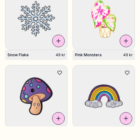
Snow Flake
49 kr
Pink Monstera
49 kr
Mushroom Magic
49 kr
Rainbow Fuck Off
49 kr