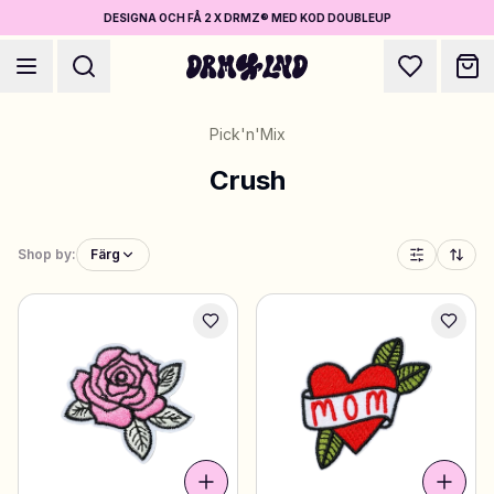
DESIGNA OCH FÅ 2 X DRMZ® MED KOD DOUBLEUP
Pick'n'Mix
Crush
Designa Accessoarer
Shop by:
Färg
Mobilskal, väskor, laptops & mer
Shoppa DRMZ®
Välj och blanda – hundratals unika stick-ons
Designa Smycken
Halsband, armband, bag chains & mer