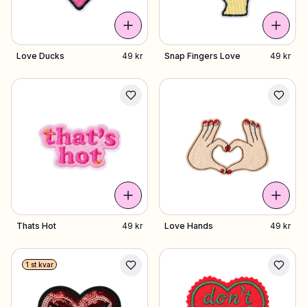
Love Ducks
49 kr
Snap Fingers Love
49 kr
Thats Hot
49 kr
Love Hands
49 kr
1 st kvar