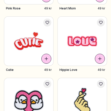
Pink Rose
49 kr
Heart Mom
49 kr
Shoppa Charms
Massor av berlocker. Hitta dina favoriter.
Alla produkter
Presenter
Limited Editions
Cutie
49 kr
Hippie Love
49 kr
Kundtjänst
Mer
Mina designs
Wishlist
Mina ordrar