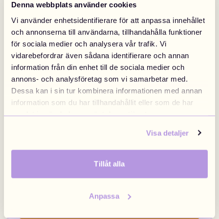
Denna webbplats använder cookies
Vi använder enhetsidentifierare för att anpassa innehållet
Sweden
Finland
Swedish
/
SEK
Finnish
/
EUR
och annonserna till användarna, tillhandahålla funktioner
för sociala medier och analysera vår trafik. Vi
vidarebefordrar även sådana identifierare och annan
information från din enhet till de sociala medier och
Denmark
Norway
annons- och analysföretag som vi samarbetar med.
Danish
/
DKK
Swedish
/
NOK
Back Off
49 kr
Yellow Heart
49 kr
Dessa kan i sin tur kombinera informationen med annan
information som du har tillhandahållit eller som de har
samlat in när du har använt deras tjänster.
1 st kvar
EU
United Kingdom
Visa detaljer
English
/
EUR
Brittish
/
GBP
Tillåt alla
Poland
Anpassa
Polish
/
PLN
Valentines Heart Cake
49 kr
Love Flowers
49 kr
Visa alla marknader