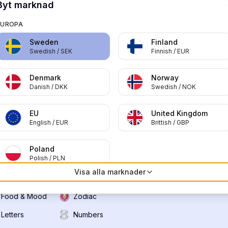
Byt marknad
EUROPA
Sweden
Finland
Swedish
/
SEK
Finnish
/
EUR
Utforska världens största sortiment av högkvalitativa DIY-
Denmark
Norway
Danish
/
DKK
Swedish
/
NOK
accessoarer och skapa dina egna designs.
TikTok
Instagram
Snapchat
Pinterest
EU
United Kingdom
English
/
EUR
Brittish
/
GBP
MZ®
Poland
Polish
/
PLN
Crush
Characters
Visa alla marknader
Lifestyle
Phrases
Food & Mood
Zodiac
Letters
Numbers