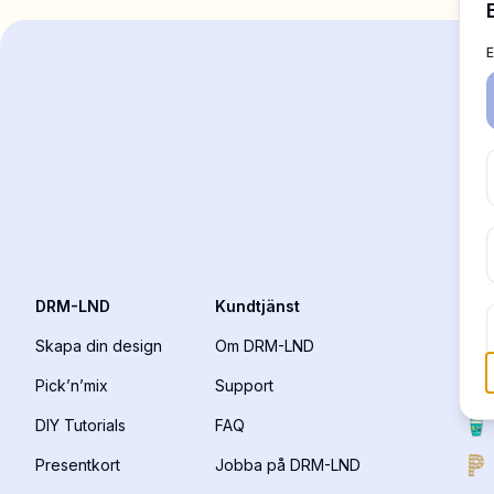
Shoppa Charms
Massor av berlocker. Hitta dina favoriter.
Alla produkter
Presenter
Limited Editions
DRM-LND
Kundtjänst
DR
Kundtjänst
Skapa din design
Om DRM-LND
Mer
Pick’n’mix
Support
DIY Tutorials
FAQ
Presentkort
Jobba på DRM-LND
Mina designs
Wishlist
Mina ordrar