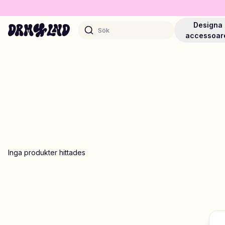
Designa
Sök
accessoar
Designa Accessoarer
Mobilskal, väskor, laptops & mer
Inga produkter hittades
Shoppa DRMZ®
Välj och blanda – hundratals unika stick-ons
Designa Smycken
Halsband, armband, bag chains & mer