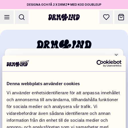
DESIGNA OCH FÅ 2 X DRMZ® MED KOD DOUBLEUP
Close
Byt marknad
Utforska världens största sortiment av högkvalitativa DIY-
accessoarer och skapa dina egna designs.
Designa Accessoarer
EUROPA
Mobilskal, väskor, laptops & mer
TikTok
Instagram
Snapchat
Denna webbplats använder cookies
Pinterest
Shoppa DRMZ®
Vi använder enhetsidentifierare för att anpassa innehållet
Sweden
Finland
Välj och blanda – hundratals unika stick-ons
Swedish
/
SEK
Finnish
/
EUR
Prenumerera
och annonserna till användarna, tillhandahålla funktioner
för sociala medier och analysera vår trafik. Vi
Fyll i din e-post för att ta del av nyheter och erbjudanden.
vidarebefordrar även sådana identifierare och annan
Designa Smycken
information från din enhet till de sociala medier och
Submit
Halsband, armband, bag chains & mer
Denmark
Norway
annons- och analysföretag som vi samarbetar med.