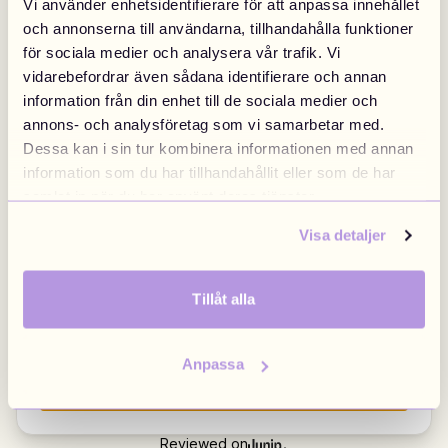
Vi använder enhetsidentifierare för att anpassa innehållet
Sweden
Finland
4.58
295 reviews
|
Swedish
/
SEK
Finnish
/
EUR
och annonserna till användarna, tillhandahålla funktioner
för sociala medier och analysera vår trafik. Vi
vidarebefordrar även sådana identifierare och annan
information från din enhet till de sociala medier och
Denmark
Norway
annons- och analysföretag som vi samarbetar med.
amazing
We
Danish
/
DKK
Swedish
/
NOK
Dessa kan i sin tur kombinera informationen med annan
it was really pretty and good quality
information som du har tillhandahållit eller som de har
pers
samlat in när du har använt deras tjänster.
daugh
EU
United Kingdom
Visa detaljer
English
/
EUR
Brittish
/
GBP
Isabell
K
Tillåt alla
Review for
Äldsta barnet
Poland
Anpassa
Polish
/
PLN
Visa alla marknader
Reviewed on