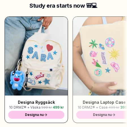
Study era starts now 🎒💻
Designa Ryggsäck
Designa Laptop Case
10 DRMZ® + Väska
599 kr
499 kr
10 DRMZ® + Case
499 kr
399
Designa nu
Designa nu