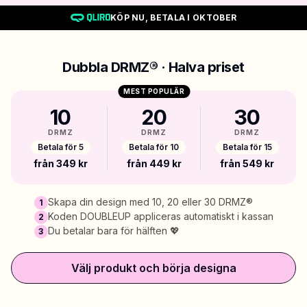
KÖP NU, BETALA I OKTOBER
Dubbla DRMZ® · Halva priset
MEST POPULÄR
10
20
30
DRMZ
DRMZ
DRMZ
Betala för 5
Betala för 10
Betala för 15
från 349 kr
från 449 kr
från 549 kr
Skapa din design med 10, 20 eller 30 DRMZ®
1
Koden DOUBLEUP appliceras automatiskt i kassan
2
Du betalar bara för hälften 💖
3
Välj produkt och börja designa