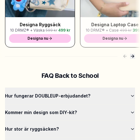
Designa Ryggsäck
Designa Laptop Case
10 DRMZ® + Väska
599 kr
499 kr
10 DRMZ® + Case
499 kr
399
Designa nu
Designa nu
FAQ Back to School
Hur fungerar DOUBLEUP-erbjudandet?
Kommer min design som DIY-kit?
Hur stor är ryggsäcken?