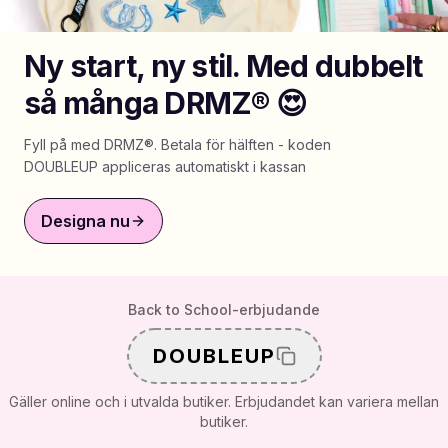
Shoppa Charms
Ny start, ny stil. Med dubbelt
Massor av berlocker. Hitta dina favoriter.
så många DRMZ® 😍
Fyll på med DRMZ®. Betala för hälften - koden
Alla produkter
DOUBLEUP appliceras automatiskt i kassan
Presenter
Designa nu
Limited Editions
Kundtjänst
Back to School-erbjudande
Mer
DOUBLEUP
Gäller online och i utvalda butiker. Erbjudandet kan variera mellan
butiker.
Mina designs
Wishlist
Mina ordrar