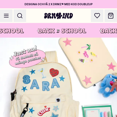
DESIGNA OCH FÅ 2 X DRMZ® MED KOD DOUBLEUP
Designa Accessoarer
Mobilskal, väskor, laptops & mer
Shoppa DRMZ®
Välj och blanda – hundratals unika stick-ons
Designa Smycken
Halsband, armband, bag chains & mer