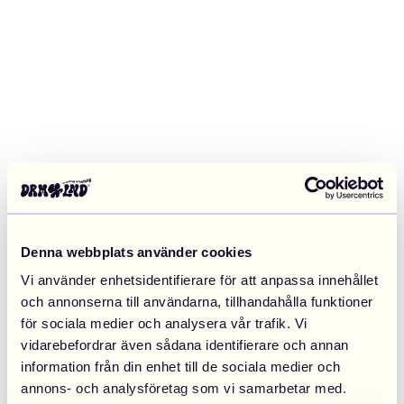
Denna webbplats använder cookies
Vi använder enhetsidentifierare för att anpassa innehållet
och annonserna till användarna, tillhandahålla funktioner
för sociala medier och analysera vår trafik. Vi
vidarebefordrar även sådana identifierare och annan
information från din enhet till de sociala medier och
Application error: a client-side exception has occurred (see the
annons- och analysföretag som vi samarbetar med.