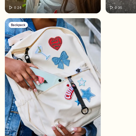
0:26
0:35
Backpack