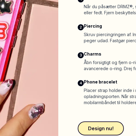
Når du påsætter DRMZ®, ska
eller fedt. Fjern beskytte
Piercing
2
Skruv piercingringen af. 
peger udad. Fastgør pierc
Charms
3
Åbn forsigtigt og fjern o
avancerede o-ring. Drej f
Phone bracelet
4
Placer strap holder inde 
opladningsporten. Når str
mobilarmbåndet til holder
Design nu!