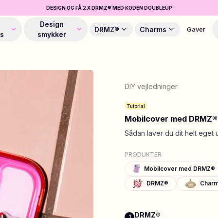
DESIGN OG FÅ 2 X DRMZ® MED KODEN DOUBLEUP
Design
DRMZ®
Charms
Gaver
es
smykker
DIY vejledninger
Tutorial
Mobilcover med DRMZ®
Sådan laver du dit helt ege
PRODUKTER
Mobilcover med DRMZ®
DRMZ®
Char
DRMZ®
1