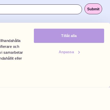
Submit
Tillåt alla
illhandahålla
ifierare och
Anpassa
 vi samarbetar
ahållit eller