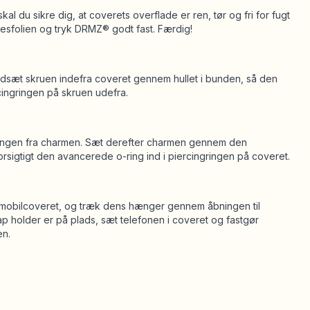
l du sikre dig, at coverets overflade er ren, tør og fri for fugt
lsesfolien og tryk DRMZ® godt fast. Færdig!
Indsæt skruen indefra coveret gennem hullet i bunden, så den
ingringen på skruen udefra.
-ringen fra charmen. Sæt derefter charmen gennem den
orsigtigt den avancerede o-ring ind i piercingringen på coveret.
i mobilcoveret, og træk dens hænger gennem åbningen til
ap holder er på plads, sæt telefonen i coveret og fastgør
en.