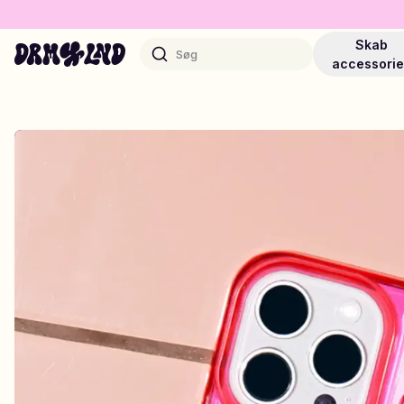
Skab
Søg
accessori
Design Accessories
Mobilcovers, tasker, laptops & mere
Shop DRMZ®
Vælg og bland – hundredvis af unikke stick-ons
Design Smykker
Halskæder, armbånd, bag chains & mere