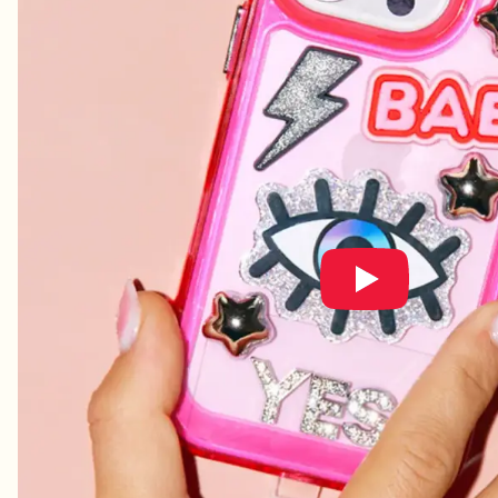
Shop Charms
Masser af vedhæng. Find dine favoritter.
Alle produkter
Gaver
Limited Editions
Support
Mere
Mine designs
Ønskeliste
Mine ordrer