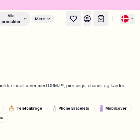
Alle
Mere
produkter
t unikke mobilcover med DRMZ®, piercings, charms og kæder.
Telefonkroge
Phone Bracelets
Mobilcover
ms