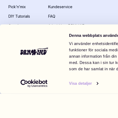
Pick’n’mix
Kundeservice
DIY Tutorials
FAQ
Gavekort
Arbejd hos DRM-LND
Butikker
Forretningsmulighed
Denna webbplats använde
Vi använder enhetsidentifie
Tilgængelighedserklæring
funktioner för sociala medi
annan information från din
DRMZ®
med. Dessa kan i sin tur k
som de har samlat in när d
Crush
Characters
Lifestyle
Phrases
Visa detaljer
Food & Mood
Zodiac
Letters
Numbers
Bundles