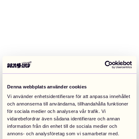
Denna webbplats använder cookies
Vi använder enhetsidentifierare för att anpassa innehållet
och annonserna till användarna, tillhandahålla funktioner
för sociala medier och analysera vår trafik. Vi
vidarebefordrar även sådana identifierare och annan
information från din enhet till de sociala medier och
Application error: a client-side exception has occurred (see the
annons- och analysföretag som vi samarbetar med.