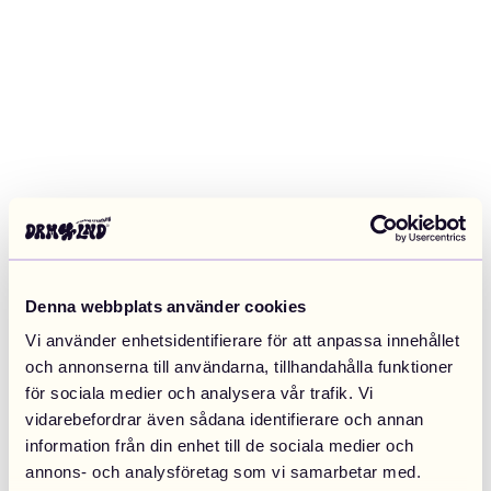
Denna webbplats använder cookies
Vi använder enhetsidentifierare för att anpassa innehållet
och annonserna till användarna, tillhandahålla funktioner
för sociala medier och analysera vår trafik. Vi
vidarebefordrar även sådana identifierare och annan
information från din enhet till de sociala medier och
Application error: a client-side exception has occurred (see the
annons- och analysföretag som vi samarbetar med.