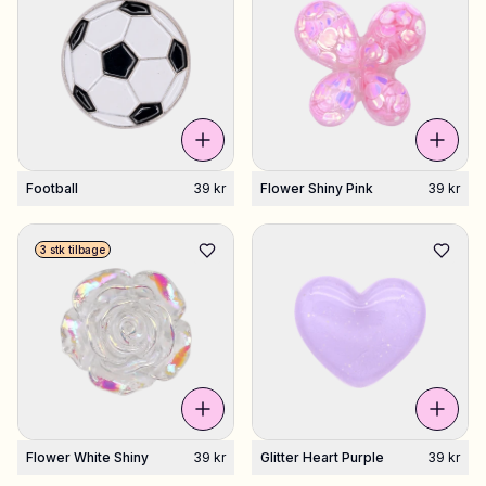
Football
39 kr
Flower Shiny Pink
39 kr
3 stk tilbage
Flower White Shiny
39 kr
Glitter Heart Purple
39 kr