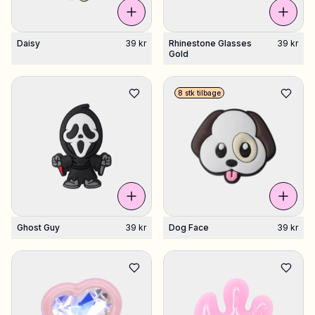
Daisy
39 kr
Rhinestone Glasses
39 kr
Gold
8 stk tilbage
Ghost Guy
39 kr
Dog Face
39 kr