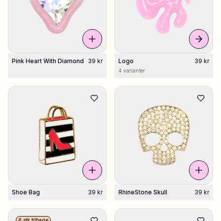
Pink Heart With Diamond
39 kr
Logo
39 kr
4 varianter
Shoe Bag
39 kr
RhineStone Skull
39 kr
6 stk tilbage