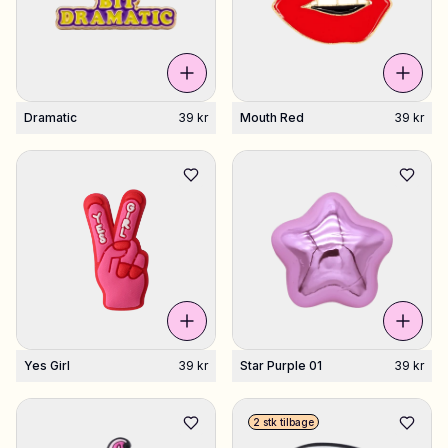
Dramatic
39 kr
Mouth Red
39 kr
Yes Girl
39 kr
Star Purple 01
39 kr
2 stk tilbage