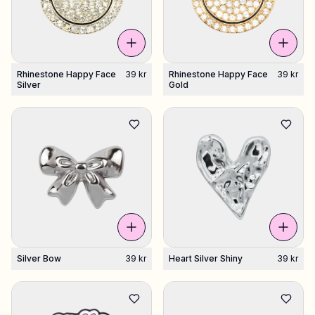
Shop Charms
Masser af vedhæng. Find dine favoritter.
Rhinestone Happy Face
39 kr
Rhinestone Happy Face
39 kr
Silver
Gold
Alle produkter
Gaver
Limited Editions
Support
Mere
Silver Bow
39 kr
Heart Silver Shiny
39 kr
Mine designs
Ønskeliste
Mine ordrer