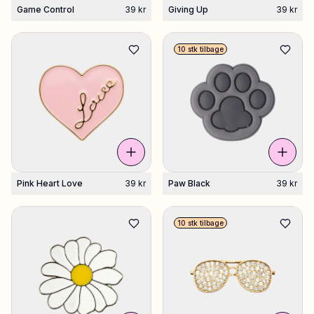
Game Control
39 kr
Giving Up
39 kr
10 stk tilbage
Pink Heart Love
39 kr
Paw Black
39 kr
10 stk tilbage