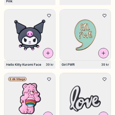
Pink
Hello Kitty Kuromi Face
39 kr
Girl PWR
39 kr
6 stk tilbage