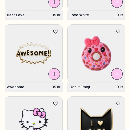
Bear Love
39 kr
Love White
39 kr
Awesome
39 kr
Donut Emoji
39 kr