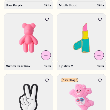
Bow Purple
39 kr
Mouth Blood
39 kr
Gummi Bear Pink
39 kr
Lipstick 2
39 kr
7 stk tilbage