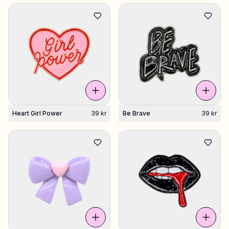
Heart Girl Power
39 kr
Be Brave
39 kr