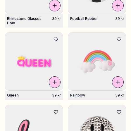
Rhinestone Glasses
39 kr
Football Rubber
39 kr
Gold
Queen
39 kr
Rainbow
39 kr