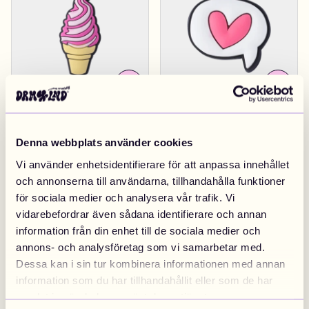
Soft Icecream
39 kr
Love In Speach
39 kr
Denna webbplats använder cookies
Vi använder enhetsidentifierare för att anpassa innehållet
och annonserna till användarna, tillhandahålla funktioner
för sociala medier och analysera vår trafik. Vi
vidarebefordrar även sådana identifierare och annan
information från din enhet till de sociala medier och
annons- och analysföretag som vi samarbetar med.
Dessa kan i sin tur kombinera informationen med annan
information som du har tillhandahållit eller som de har
Bling Star
39 kr
Fun Guy With Star
39 kr
samlat in när du har använt deras tjänster.