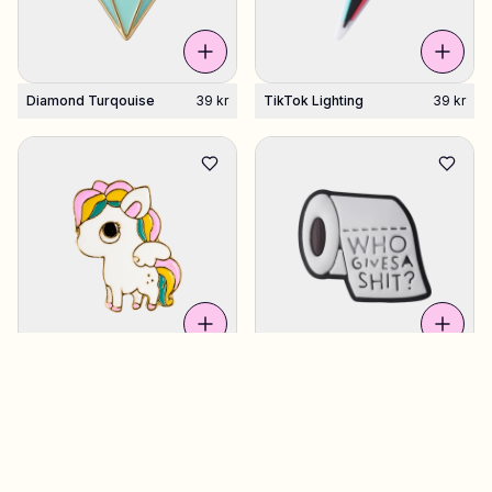
Diamond Turqouise
39 kr
TikTok Lighting
39 kr
Unicorn
39 kr
Toilet Paper
39 kr
10 stk tilbage