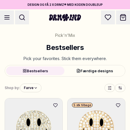
DESIGN OG FÅ 2 X DRMZ® MED KODEN DOUBLEUP
Pick'n'Mix
Bestsellers
Pick your favorites. Stick them everywhere.
Design Accessories
Bestsellers
Færdige designs
Mobilcovers, tasker, laptops & mere
Shop by:
Farve
Shop DRMZ®
Vælg og bland – hundredvis af unikke stick-ons
5 for prisen af 4
5 stk tilbage
Design Smykker
Halskæder, armbånd, bag chains & mere