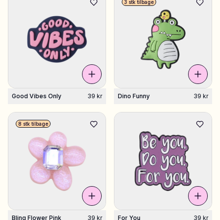
3 stk tilbage
Good Vibes Only
39 kr
Dino Funny
39 kr
8 stk tilbage
Bling Flower Pink
39 kr
For You
39 kr