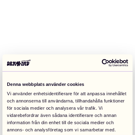
Denna webbplats använder cookies
Vi använder enhetsidentifierare för att anpassa innehållet
och annonserna till användarna, tillhandahålla funktioner
för sociala medier och analysera vår trafik. Vi
vidarebefordrar även sådana identifierare och annan
information från din enhet till de sociala medier och
Application error: a client-side exception has occurred (see the
annons- och analysföretag som vi samarbetar med.