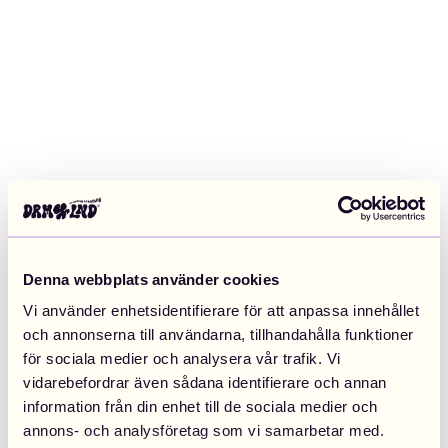
Denna webbplats använder cookies
Vi använder enhetsidentifierare för att anpassa innehållet
och annonserna till användarna, tillhandahålla funktioner
för sociala medier och analysera vår trafik. Vi
vidarebefordrar även sådana identifierare och annan
information från din enhet till de sociala medier och
Application error: a client-side exception has occurred (see the
annons- och analysföretag som vi samarbetar med.