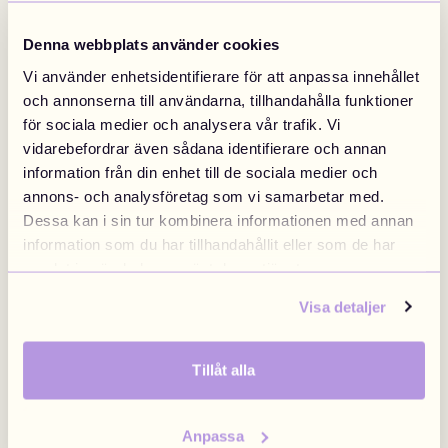
Designa Ryggsäck
Designa Halsband
Denna webbplats använder cookies
5 DRMZ® + Väska
499 NOK
Halsband från
349 NOK
Design nå
Design nå
Vi använder enhetsidentifierare för att anpassa innehållet
och annonserna till användarna, tillhandahålla funktioner
för sociala medier och analysera vår trafik. Vi
vidarebefordrar även sådana identifierare och annan
information från din enhet till de sociala medier och
annons- och analysföretag som vi samarbetar med.
Dessa kan i sin tur kombinera informationen med annan
information som du har tillhandahållit eller som de har
samlat in när du har använt deras tjänster.
Visa detaljer
Designa Armband
Designa Bag Chain
Tillåt alla
Armband från
Bag chain från
Design nå
Design nå
Anpassa