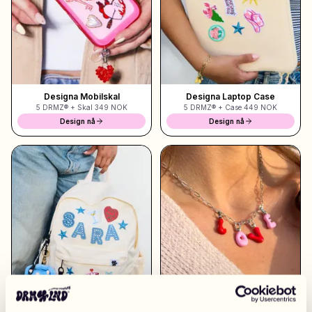
Shoppa Charms
Massor av berlocker. Hitta dina favoriter.
Designa Mobilskal
Designa Laptop Case
5 DRMZ® + Skal
349 NOK
5 DRMZ® + Case
449 NOK
Alla produkter
Design nå
Design nå
Presenter
Limited Editions
Kundtjänst
Mer
Mina designs
Wishlist
Mina ordrar