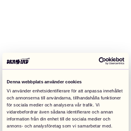
Denna webbplats använder cookies
Vi använder enhetsidentifierare för att anpassa innehållet
och annonserna till användarna, tillhandahålla funktioner
för sociala medier och analysera vår trafik. Vi
vidarebefordrar även sådana identifierare och annan
information från din enhet till de sociala medier och
Application error: a client-side exception has occurred (see the
annons- och analysföretag som vi samarbetar med.