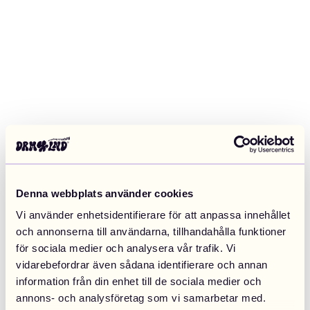
Denna webbplats använder cookies
Vi använder enhetsidentifierare för att anpassa innehållet
och annonserna till användarna, tillhandahålla funktioner
för sociala medier och analysera vår trafik. Vi
vidarebefordrar även sådana identifierare och annan
information från din enhet till de sociala medier och
Application error: a client-side exception has occurred (see the
annons- och analysföretag som vi samarbetar med.