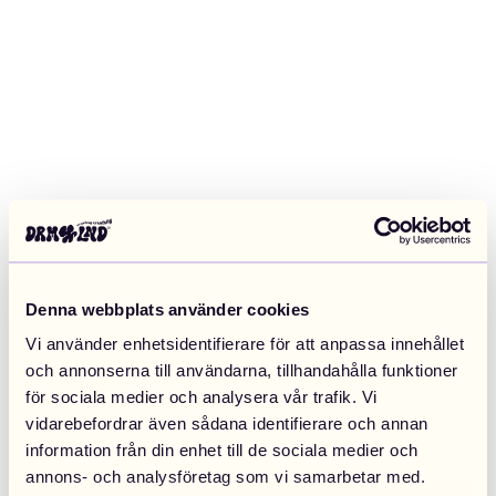
Denna webbplats använder cookies
Vi använder enhetsidentifierare för att anpassa innehållet
och annonserna till användarna, tillhandahålla funktioner
för sociala medier och analysera vår trafik. Vi
vidarebefordrar även sådana identifierare och annan
information från din enhet till de sociala medier och
Application error: a client-side exception has occurred (see the
annons- och analysföretag som vi samarbetar med.