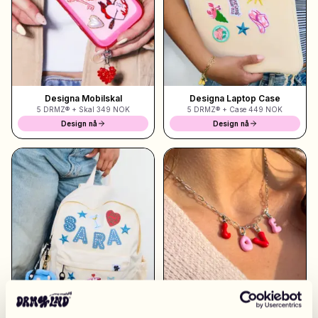
Shoppa Charms
Massor av berlocker. Hitta dina favoriter.
Designa Mobilskal
Designa Laptop Case
5 DRMZ® + Skal
349 NOK
5 DRMZ® + Case
449 NOK
Alla produkter
Design nå
Design nå
Presenter
Limited Editions
Kundtjänst
Mer
Mina designs
Wishlist
Mina ordrar