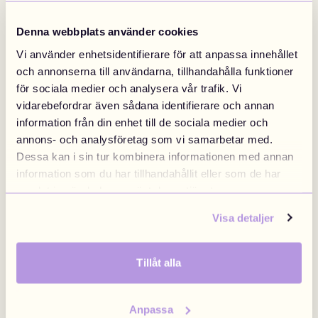
Designa Ryggsäck
Designa Halsband
Denna webbplats använder cookies
5 DRMZ® + Väska
499 NOK
Halsband från
349 NOK
Design nå
Design nå
Vi använder enhetsidentifierare för att anpassa innehållet
och annonserna till användarna, tillhandahålla funktioner
för sociala medier och analysera vår trafik. Vi
vidarebefordrar även sådana identifierare och annan
information från din enhet till de sociala medier och
annons- och analysföretag som vi samarbetar med.
Dessa kan i sin tur kombinera informationen med annan
information som du har tillhandahållit eller som de har
samlat in när du har använt deras tjänster.
Visa detaljer
Designa Armband
Designa Bag Chain
Tillåt alla
Armband från
Bag chain från
Design nå
Design nå
Anpassa