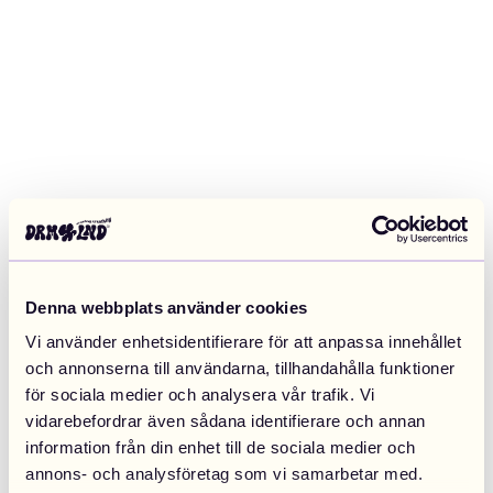
Denna webbplats använder cookies
Vi använder enhetsidentifierare för att anpassa innehållet
och annonserna till användarna, tillhandahålla funktioner
för sociala medier och analysera vår trafik. Vi
vidarebefordrar även sådana identifierare och annan
information från din enhet till de sociala medier och
Application error: a client-side exception has occurred (see the
annons- och analysföretag som vi samarbetar med.