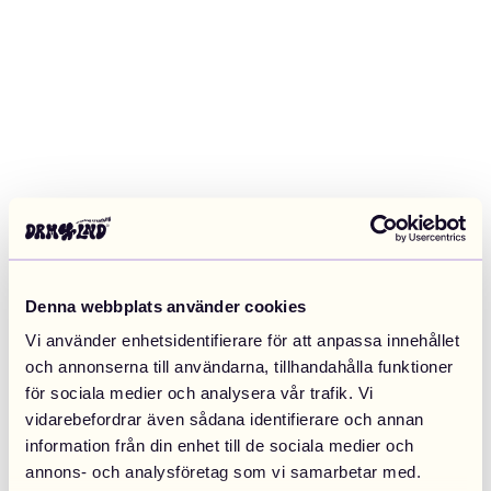
Denna webbplats använder cookies
Vi använder enhetsidentifierare för att anpassa innehållet
och annonserna till användarna, tillhandahålla funktioner
för sociala medier och analysera vår trafik. Vi
vidarebefordrar även sådana identifierare och annan
information från din enhet till de sociala medier och
Application error: a client-side exception has occurred (see the
annons- och analysföretag som vi samarbetar med.