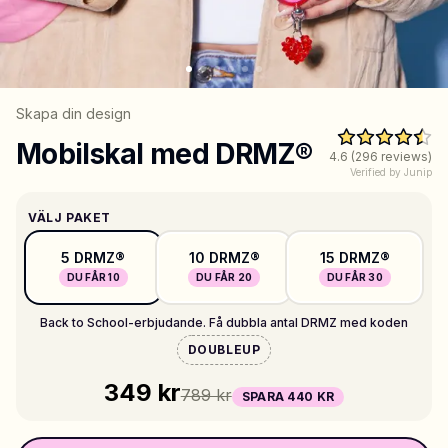
Shoppa Charms
Massor av berlocker. Hitta dina favoriter.
Skapa din design
Mobilskal med DRMZ®
4.6
(
296
reviews)
Alla produkter
Verified by Junip
Presenter
VÄLJ PAKET
Limited Editions
5 DRMZ®
10 DRMZ®
15 DRMZ®
DU FÅR 10
DU FÅR 20
DU FÅR 30
Kundtjänst
Back to School-erbjudande. Få dubbla antal DRMZ med koden
Mer
DOUBLEUP
349 kr
789 kr
SPARA 440 KR
Mina designs
Wishlist
Mina ordrar