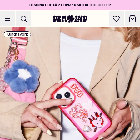
DESIGNA OCH FÅ 2 X DRMZ® MED KOD DOUBLEUP
Kundfavorit
Designa Accessoarer
Mobilskal, väskor, laptops & mer
Shoppa DRMZ®
Välj och blanda – hundratals unika stick-ons
Designa Smycken
Halsband, armband, bag chains & mer