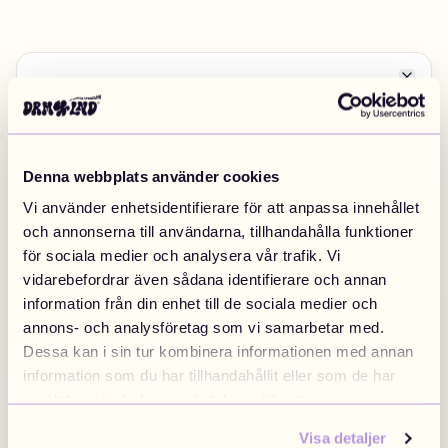
Högsta kvalitet
Close
Byt marknad
EUROPA
Denna webbplats använder cookies
Vi använder enhetsidentifierare för att anpassa innehållet
Sweden
Finland
Swedish
/
SEK
Finnish
/
EUR
och annonserna till användarna, tillhandahålla funktioner
Inspo
för sociala medier och analysera vår trafik. Vi
vidarebefordrar även sådana identifierare och annan
information från din enhet till de sociala medier och
Denmark
Norway
annons- och analysföretag som vi samarbetar med.
Danish
/
DKK
Swedish
/
NOK
Dessa kan i sin tur kombinera informationen med annan
information som du har tillhandahållit eller som de har
samlat in när du har använt deras tjänster.
EU
United Kingdom
Visa detaljer