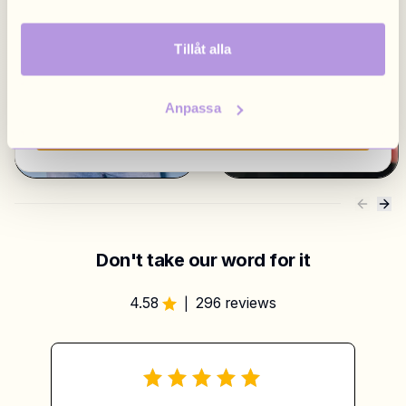
English
/
EUR
Brittish
/
GBP
Tillåt alla
Poland
Anpassa
Polish
/
PLN
Visa alla marknader
Don't take our word for it
4.58
296 reviews
|