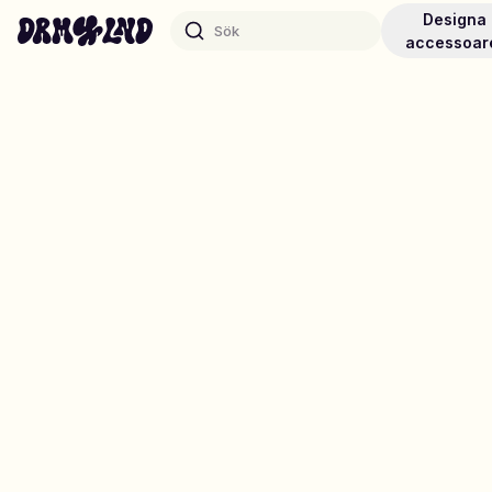
Designa
Sök
accessoar
Designa Accessoarer
Mobilskal, väskor, laptops & mer
Shoppa DRMZ®
Välj och blanda – hundratals unika stick-ons
Designa Smycken
Halsband, armband, bag chains & mer