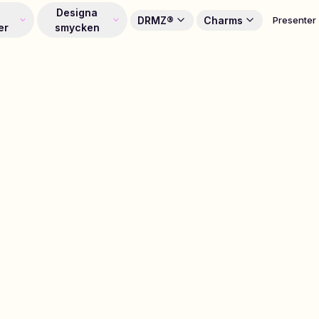
Designa
DRMZ®
Charms
Presenter
er
smycken