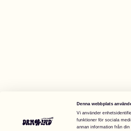
Shoppa Charms
Massor av berlocker. Hitta dina favoriter.
Alla produkter
Presenter
Limited Editions
Kundtjänst
Mer
Denna webbplats använde
Vi använder enhetsidentifie
funktioner för sociala medi
Mina designs
Wishlist
Mina ordrar
annan information från din