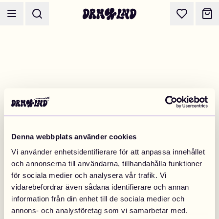
Luo Asusteet
Puhelinkuoret, laukut, laptopit & muuta
Denna webbplats använder cookies
Osta DRMZ®
Valitse ja yhdistele – satoja uniikkeja stick-ons
Vi använder enhetsidentifierare för att anpassa innehållet
och annonserna till användarna, tillhandahålla funktioner
för sociala medier och analysera vår trafik. Vi
Suunnittele Koruja
vidarebefordrar även sådana identifierare och annan
Kaulakorut, rannekorut, bag chains & muuta
information från din enhet till de sociala medier och
annons- och analysföretag som vi samarbetar med.