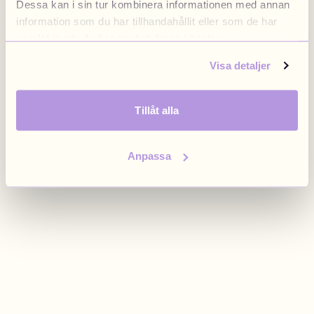
Dessa kan i sin tur kombinera informationen med annan
Osta Charms
information som du har tillhandahållit eller som de har
Tonneittain riipuksia. Löydä suosikkisi.
samlat in när du har använt deras tjänster.
Visa detaljer
Kaikki tuotteet
Tillåt alla
Lahjat
Limited Editions
Anpassa
Asiakaspalvelu
Lisää
Omat
Toivelista
Omat tilaukset
suunnitelmat